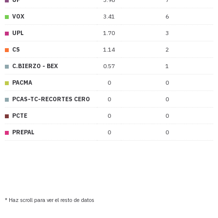
VOX
3.41
6
UPL
1.70
3
CS
1.14
2
C.BIERZO - BEX
0.57
1
PACMA
0
0
PCAS-TC-RECORTES CERO
0
0
PCTE
0
0
PREPAL
0
0
* Haz scroll para ver el resto de datos