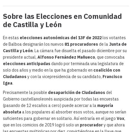
Sobre las Elecciones en Comunidad
de Castilla y León
En estas
elecciones autonómicas del 13F de 2022
los votantes
de Balboa designarán los nuevos
81 procuradores
de la
Junta de
Castilla y León
. La cámara fue disuelta el pasado diciembre por su
presidente actual,
Alfonso Fernández Mañueco
, que convocaba
elecciones anticipadas
dando por terminada una legislatura de
solo dos años y medio en la que ha gobernado en
coalición con
Ciudadanos
y con la vicepresidencia de su candidato,
Francisco
Igea
.
Precisamente la posible
desaparición de Ciudadanos
del
Gobierno castellanoleonés auspiciada por todas las encuestas
(pasando de 12 escaños a cero) puede acercar a la
mayoría
absoluta
a los populares al absorber esos votos, aunque no serían
suficientes para gobernar en solitario. Así entraría en el juego
Vox
,
que en los comicios de 2019 logró solo un
procurador
y que ahora
las encuestas multiplican por diez, convirtiéndose en la llave que