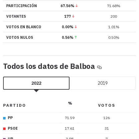
PARTICIPACIÓN
67.56%
71.68%
VOTANTES
177
200
VOTOS EN BLANCO
0.00%
1.01%
VOTOS NULOS
0.56%
0.50%
Todos
Todos los datos de Balboa
los
datos
2022
2019
de
Balboa
%
PARTIDO
VOTOS
PP
71.59
126
PSOE
17.61
31
UP
3.98
7