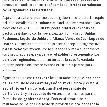
renueve el mandato por cuatro años más de
Fernández Mañueco
con un “
gobierno a la madrileña
”.
Aspirando a evitar un más que posible gobierno de la derecha, repite
del lado socialista
Luis Tudanca
, el candidato más votado de las
elecciones de 2019. El
PSOECyL
podría contar en los posibles
pactos de gobierno con la nueva coalición formada por
Unidas
Podemos, Izquierda Unida
y la
Alianza Verde
de
Juan López de
Uralde
, aunque las encuestas no predicen un repunte significativo
para la formación morada, con lo que todo apunta a que conserve
los 2 procuradores que ya tiene en el
gobierno autonómico
. Los
partidos regionales
, representantes de la
España vaciada
,
también podrían obtener relevancia en cuanto a pactos para
gobernar.
Sigue en directo con
BeatVote
los resultados de las
elecciones
de la Comunidad de Castilla y León 13M
en Balboa y asiste al
escrutinio en tiempo real
, consulta el
porcentaje de
participación
y el
recuento de votos
determinantes para la
formación del
gobierno de CyL
. Podrás informarte de los
resultados de Balboa y el resto de provincias y localidades de la