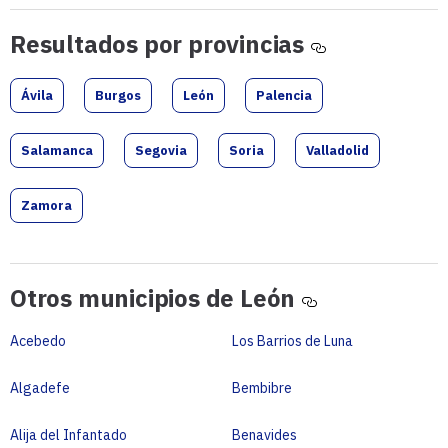
Resultados
Resultados por provincias
por
provincias
Ávila
Burgos
León
Palencia
Salamanca
Segovia
Soria
Valladolid
Zamora
Otros
Otros municipios de León
municipios
de
Acebedo
Los Barrios de Luna
León
Algadefe
Bembibre
Alija del Infantado
Benavides