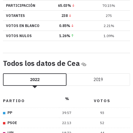
PARTICIPACIÓN
65.03%
70.15%
VOTANTES
238
275
VOTOS EN BLANCO
0.85%
2.21%
VOTOS NULOS
1.26%
1.09%
Todos
Todos los datos de Cea
los
datos
2022
2019
de
Cea
%
PARTIDO
VOTOS
PP
39.57
93
PSOE
22.13
52
UPL
18.72
44