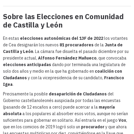
Sobre las Elecciones en Comunidad
de Castilla y León
En estas
elecciones autonómicas del 13F de 2022
los votantes
de Cea designarán los nuevos
81 procuradores
de la
Junta de
Castilla y León
. La cámara fue disuelta el pasado diciembre por su
presidente actual,
Alfonso Fernández Mañueco
, que convocaba
elecciones anticipadas
dando por terminada una legislatura de
solo dos años y medio en la que ha gobernado en
coalición con
Ciudadanos
y con la vicepresidencia de su candidato,
Francisco
Igea
.
Precisamente la posible
desaparición de Ciudadanos
del
Gobierno castellanoleonés auspiciada por todas las encuestas
(pasando de 12 escaños a cero) puede acercar a la
mayoría
absoluta
a los populares al absorber esos votos, aunque no serían
suficientes para gobernar en solitario. Así entraría en el juego
Vox
,
que en los comicios de 2019 logró solo un
procurador
y que ahora
las encuestas multiplican por diez, convirtiéndose en la llave que