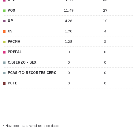
VOX
11.49
27
UP
4.26
10
CS
1.70
4
PACMA
1.28
3
PREPAL
0
0
C.BIERZO - BEX
0
0
PCAS-TC-RECORTES CERO
0
0
PCTE
0
0
* Haz scroll para ver el resto de datos