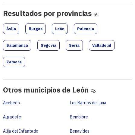
Resultados
Resultados por provincias
por
provincias
Ávila
Burgos
León
Palencia
Salamanca
Segovia
Soria
Valladolid
Zamora
Otros
Otros municipios de León
municipios
de
Acebedo
Los Barrios de Luna
León
Algadefe
Bembibre
Alija del Infantado
Benavides