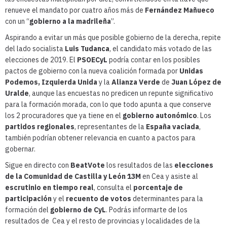
renueve el mandato por cuatro años más de
Fernández Mañueco
con un “
gobierno a la madrileña
”.
Aspirando a evitar un más que posible gobierno de la derecha, repite
del lado socialista
Luis Tudanca
, el candidato más votado de las
elecciones de 2019. El
PSOECyL
podría contar en los posibles
pactos de gobierno con la nueva coalición formada por
Unidas
Podemos, Izquierda Unida
y la
Alianza Verde
de
Juan López de
Uralde
, aunque las encuestas no predicen un repunte significativo
para la formación morada, con lo que todo apunta a que conserve
los 2 procuradores que ya tiene en el
gobierno autonómico
. Los
partidos regionales
, representantes de la
España vaciada
,
también podrían obtener relevancia en cuanto a pactos para
gobernar.
Sigue en directo con
BeatVote
los resultados de las
elecciones
de la Comunidad de Castilla y León 13M
en Cea y asiste al
escrutinio en tiempo real
, consulta el
porcentaje de
participación
y el
recuento de votos
determinantes para la
formación del
gobierno de CyL
. Podrás informarte de los
resultados de Cea y el resto de provincias y localidades de la