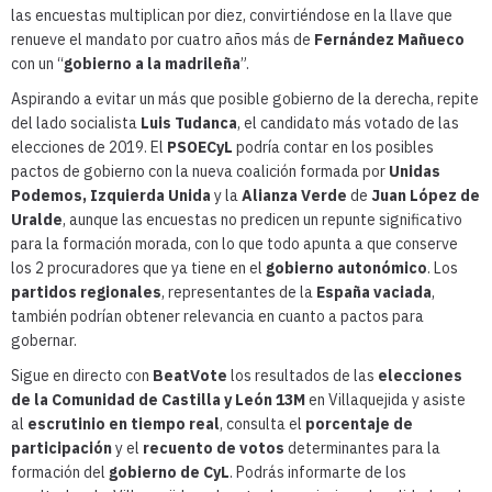
las encuestas multiplican por diez, convirtiéndose en la llave que
renueve el mandato por cuatro años más de
Fernández Mañueco
con un “
gobierno a la madrileña
”.
Aspirando a evitar un más que posible gobierno de la derecha, repite
del lado socialista
Luis Tudanca
, el candidato más votado de las
elecciones de 2019. El
PSOECyL
podría contar en los posibles
pactos de gobierno con la nueva coalición formada por
Unidas
Podemos, Izquierda Unida
y la
Alianza Verde
de
Juan López de
Uralde
, aunque las encuestas no predicen un repunte significativo
para la formación morada, con lo que todo apunta a que conserve
los 2 procuradores que ya tiene en el
gobierno autonómico
. Los
partidos regionales
, representantes de la
España vaciada
,
también podrían obtener relevancia en cuanto a pactos para
gobernar.
Sigue en directo con
BeatVote
los resultados de las
elecciones
de la Comunidad de Castilla y León 13M
en Villaquejida y asiste
al
escrutinio en tiempo real
, consulta el
porcentaje de
participación
y el
recuento de votos
determinantes para la
formación del
gobierno de CyL
. Podrás informarte de los