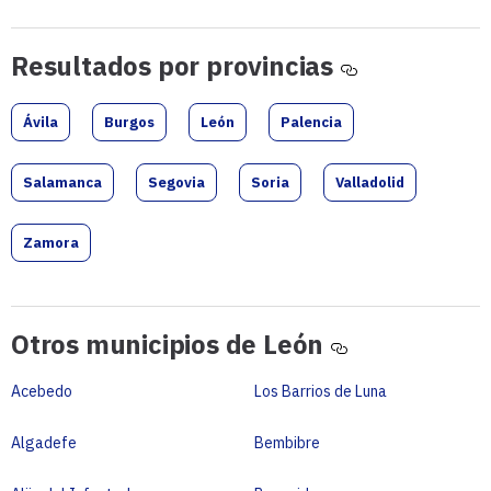
Resultados
Resultados por provincias
por
provincias
Ávila
Burgos
León
Palencia
Salamanca
Segovia
Soria
Valladolid
Zamora
Otros
Otros municipios de León
municipios
de
Acebedo
Los Barrios de Luna
León
Algadefe
Bembibre