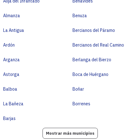
Alija del Infantado
Benavides
Almanza
Benuza
La Antigua
Bercianos del Páramo
Ardón
Bercianos del Real Camino
Arganza
Berlanga del Bierzo
Astorga
Boca de Huérgano
Balboa
Boñar
La Bañeza
Borrenes
Barjas
Mostrar más municipios