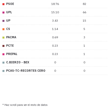
PSOE
18.76
82
UPL
15.10
66
UP
3.43
15
CS
1.14
5
PACMA
0.69
3
PCTE
0.23
1
PREPAL
0.23
1
C.BIERZO - BEX
0
0
PCAS-TC-RECORTES CERO
0
0
* Haz scroll para ver el resto de datos