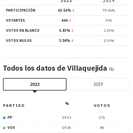
Villaquej
2022
2019
PARTICIPACIÓN
63.16%
79.36%
VOTANTES
444
592
VOTOS EN BLANCO
1.83%
2.25%
VOTOS NULOS
1.58%
2.53%
Todos
Todos los datos de Villaquejida
los
datos
2022
2019
de
Villaqu
%
PARTIDO
VOTOS
PP
39.13
171
VOX
19.45
85