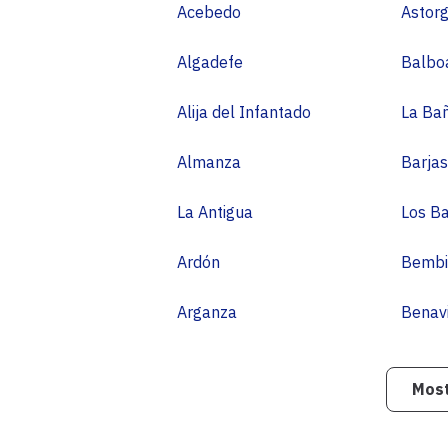
Acebedo
Astor
Algadefe
Balbo
Alija del Infantado
La Ba
Almanza
Barjas
La Antigua
Los Ba
Ardón
Bembi
Arganza
Benav
Most