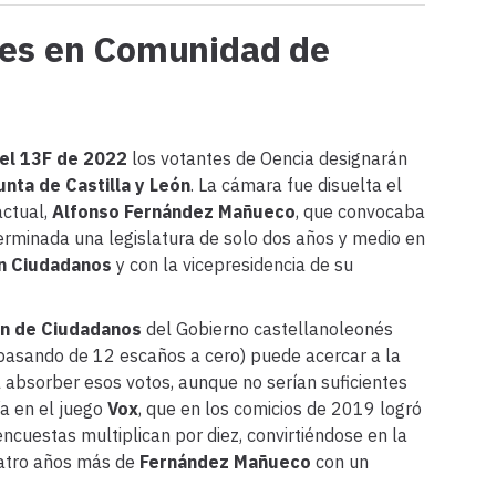
nes en Comunidad de
el 13F de 2022
los votantes de Oencia designarán
unta de Castilla y León
. La cámara fue disuelta el
actual,
Alfonso Fernández Mañueco
, que convocaba
rminada una legislatura de solo dos años y medio en
on Ciudadanos
y con la vicepresidencia de su
ón de Ciudadanos
del Gobierno castellanoleonés
(pasando de 12 escaños a cero) puede acercar a la
 absorber esos votos, aunque no serían suficientes
ía en el juego
Vox
, que en los comicios de 2019 logró
ncuestas multiplican por diez, convirtiéndose en la
uatro años más de
Fernández Mañueco
con un