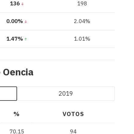
136
198
0.00%
2.04%
1.47%
1.01%
Todos
e Oencia
los
datos
2019
de
Oencia
%
VOTOS
70.15
94