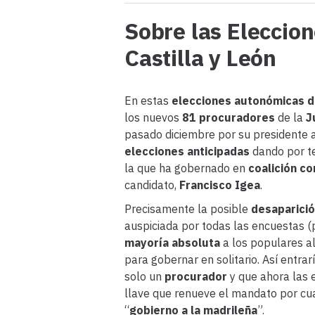
Sobre las Eleccio
Castilla y León
En estas
elecciones autonómicas d
los nuevos
81 procuradores
de la
J
pasado diciembre por su presidente 
elecciones anticipadas
dando por te
la que ha gobernado en
coalición c
candidato,
Francisco Igea
.
Precisamente la posible
desaparici
auspiciada por todas las encuestas 
mayoría absoluta
a los populares al
para gobernar en solitario. Así entrar
solo un
procurador
y que ahora las e
llave que renueve el mandato por c
“
gobierno a la madrileña
”.