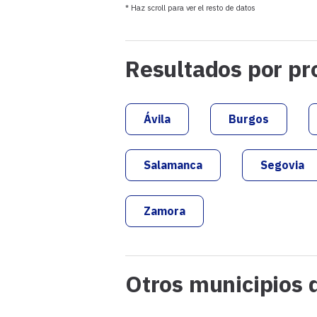
PACMA
* Haz scroll para ver el resto de datos
PCAS-TC-RECORTES CERO
Resultados por pr
PREPAL
Ávila
Burgos
Salamanca
Segovia
Zamora
Otros municipios 