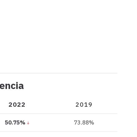
2019
2022
2019
2022
2019
Participación
Oencia
en
Oencia
2022
2019
50.75%
73.88%