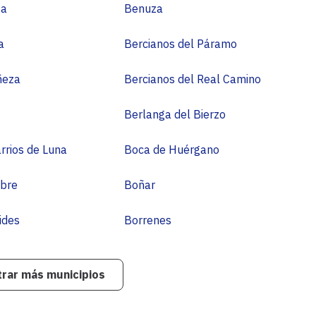
de
ga
Benuza
León
a
Bercianos del Páramo
ñeza
Bercianos del Real Camino
Berlanga del Bierzo
rrios de Luna
Boca de Huérgano
bre
Boñar
ides
Borrenes
rar más municipios