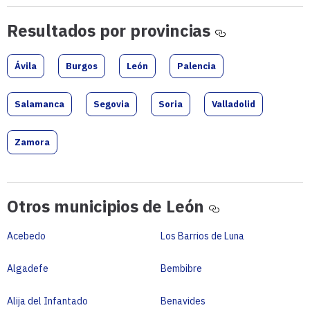
Resultados
Resultados por provincias
por
provincias
Ávila
Burgos
León
Palencia
Salamanca
Segovia
Soria
Valladolid
Zamora
Otros
Otros municipios de León
municipios
de
Acebedo
Los Barrios de Luna
León
Algadefe
Bembibre
Alija del Infantado
Benavides