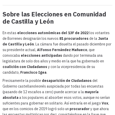
Sobre las Elecciones en Comunidad
de Castilla y León
En estas
elecciones autonómicas del 13F de 2022
los votantes
de Borrenes designarán los nuevos
81 procuradores
de la
Junta
de Castilla y León
. La cámara fue disuelta el pasado diciembre por
su presidente actual,
Alfonso Fernández Mañueco
, que
convocaba
elecciones anticipadas
dando por terminada una
legislatura de solo dos años y medio en la que ha gobernado en
coalición con Ciudadanos
y con la vicepresidencia de su
candidato,
Francisco Igea
.
Precisamente la posible
desaparición de Ciudadanos
del
Gobierno castellanoleonés auspiciada por todas las encuestas
(pasando de 12 escaños a cero) puede acercar a la
mayoría
absoluta
a los populares al absorber esos votos, aunque no serían
suficientes para gobernar en solitario. Así entraría en el juego
Vox
,
que en los comicios de 2019 logró solo un
procurador
y que ahora
las encuestas multiplican por diez, convirtiéndose en la llave que