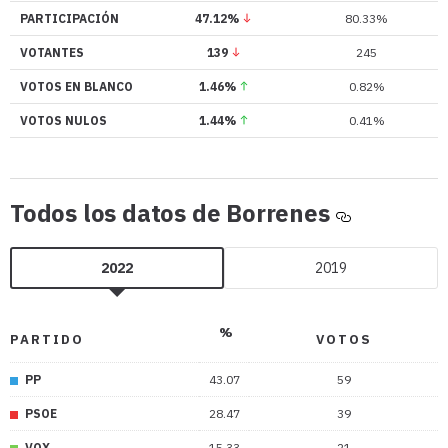
PARTICIPACIÓN
47.12%
80.33%
VOTANTES
139
245
VOTOS EN BLANCO
1.46%
0.82%
VOTOS NULOS
1.44%
0.41%
Todos
Todos los datos de Borrenes
los
datos
2022
2019
de
Borrenes
%
PARTIDO
VOTOS
PP
43.07
59
PSOE
28.47
39
VOX
15.33
21