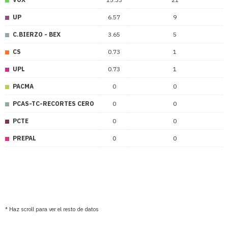
UP
6.57
9
C.BIERZO - BEX
3.65
5
CS
0.73
1
UPL
0.73
1
PACMA
0
0
PCAS-TC-RECORTES CERO
0
0
PCTE
0
0
PREPAL
0
0
* Haz scroll para ver el resto de datos