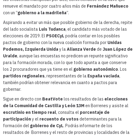
renueve el mandato por cuatro años más de
Fernández Mañueco
con un “
gobierno a la madrileña
”.
Aspirando a evitar un más que posible gobierno de la derecha, repite
del lado socialista
Luis Tudanca
, el candidato más votado de las
elecciones de 2019. El
PSOECyL
podría contar en los posibles
pactos de gobierno con la nueva coalición formada por
Unidas
Podemos, Izquierda Unida
y la
Alianza Verde
de
Juan López de
Uralde
, aunque las encuestas no predicen un repunte significativo
para la formación morada, con lo que todo apunta a que conserve
los 2 procuradores que ya tiene en el
gobierno autonómico
. Los
partidos regionales
, representantes de la
España vaciada
,
también podrían obtener relevancia en cuanto a pactos para
gobernar.
Sigue en directo con
BeatVote
los resultados de las
elecciones
de la Comunidad de Castilla y León 13M
en Borrenes y asiste al
escrutinio en tiempo real
, consulta el
porcentaje de
participación
y el
recuento de votos
determinantes para la
formación del
gobierno de CyL
. Podrás informarte de los
resultados de Borrenes y el resto de provincias y localidades de la