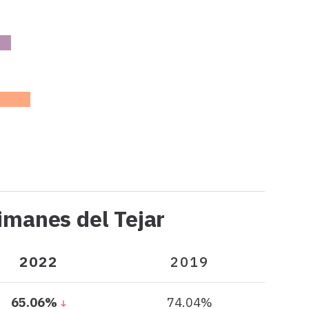
2022
2019
2022
2019
2022
2019
Participación
imanes del Tejar
en
Cimanes
2022
2019
del
Tejar
65.06%
74.04%