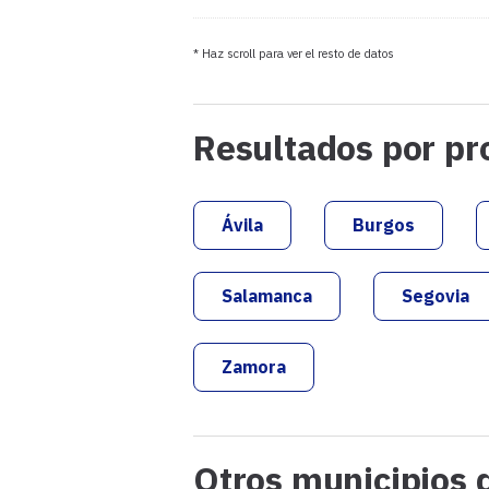
C.BIERZO - BEX
* Haz scroll para ver el resto de datos
PCTE
Resultados por pr
PREPAL
Ávila
Burgos
Salamanca
Segovia
Zamora
Otros municipios 