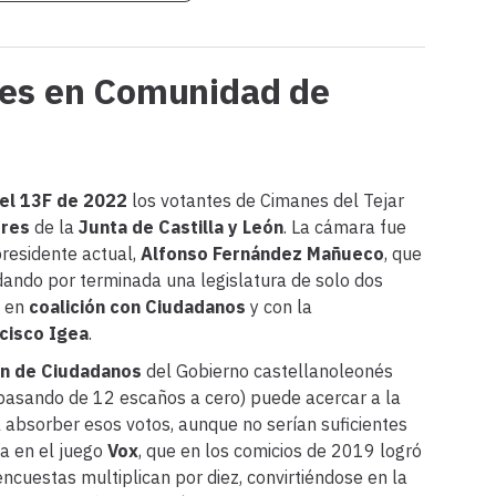
nes en Comunidad de
el 13F de 2022
los votantes de Cimanes del Tejar
ores
de la
Junta de Castilla y León
. La cámara fue
presidente actual,
Alfonso Fernández Mañueco
, que
ando por terminada una legislatura de solo dos
o en
coalición con Ciudadanos
y con la
cisco Igea
.
ón de Ciudadanos
del Gobierno castellanoleonés
(pasando de 12 escaños a cero) puede acercar a la
 absorber esos votos, aunque no serían suficientes
ía en el juego
Vox
, que en los comicios de 2019 logró
ncuestas multiplican por diez, convirtiéndose en la