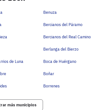
municipios
de
ga
Benuza
León
a
Bercianos del Páramo
ñeza
Bercianos del Real Camino
Berlanga del Bierzo
rrios de Luna
Boca de Huérgano
bre
Boñar
ides
Borrenes
rar más municipios