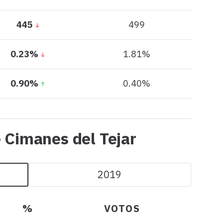
445
499
0.23%
1.81%
0.90%
0.40%
Todos
e Cimanes del Tejar
los
datos
2019
de
Cimanes
%
VOTOS
del