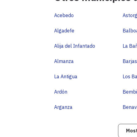
Acebedo
Astor
Algadefe
Balbo
Alija del Infantado
La Ba
Almanza
Barjas
La Antigua
Los Ba
Ardón
Bembi
Arganza
Benav
Most