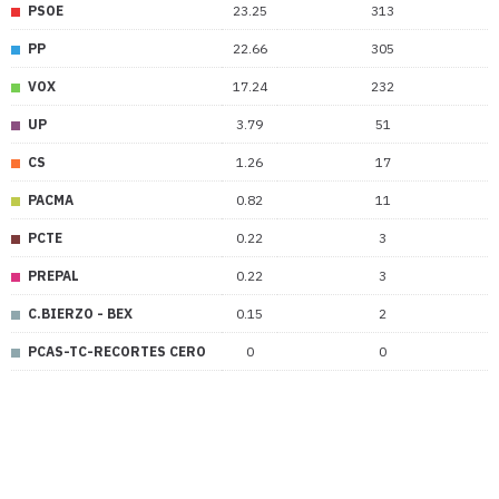
PSOE
23.25
313
PP
22.66
305
VOX
17.24
232
UP
3.79
51
CS
1.26
17
PACMA
0.82
11
PCTE
0.22
3
PREPAL
0.22
3
C.BIERZO - BEX
0.15
2
PCAS-TC-RECORTES CERO
0
0