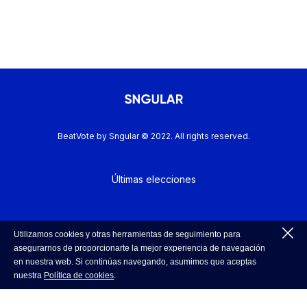
BeatVote by Sngular © 2022. All rights reserved.
Últimas elecciones
Política de Cookies
Utilizamos cookies y otras herramientas de seguimiento para
asegurarnos de proporcionarte la mejor experiencia de navegación
en nuestra web. Si continúas navegando, asumimos que aceptas
nuestra
Política de cookies
.
Política de Privacidad