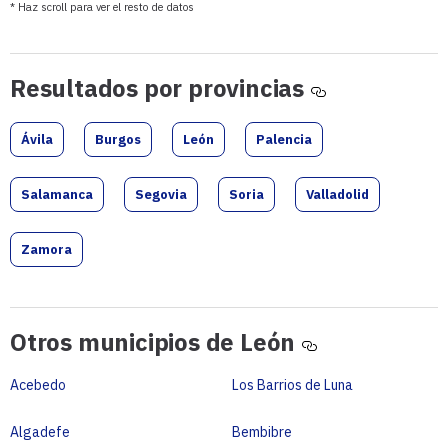
* Haz scroll para ver el resto de datos
Resultados
Resultados por provincias
por
provincias
Ávila
Burgos
León
Palencia
Salamanca
Segovia
Soria
Valladolid
Zamora
Otros
Otros municipios de León
municipios
de
Acebedo
Los Barrios de Luna
León
Algadefe
Bembibre