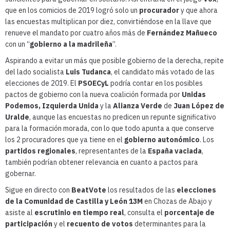
que en los comicios de 2019 logró solo un
procurador
y que ahora
las encuestas multiplican por diez, convirtiéndose en la llave que
renueve el mandato por cuatro años más de
Fernández Mañueco
con un “
gobierno a la madrileña
”.
Aspirando a evitar un más que posible gobierno de la derecha, repite
del lado socialista
Luis Tudanca
, el candidato más votado de las
elecciones de 2019. El
PSOECyL
podría contar en los posibles
pactos de gobierno con la nueva coalición formada por
Unidas
Podemos, Izquierda Unida
y la
Alianza Verde
de
Juan López de
Uralde
, aunque las encuestas no predicen un repunte significativo
para la formación morada, con lo que todo apunta a que conserve
los 2 procuradores que ya tiene en el
gobierno autonómico
. Los
partidos regionales
, representantes de la
España vaciada
,
también podrían obtener relevancia en cuanto a pactos para
gobernar.
Sigue en directo con
BeatVote
los resultados de las
elecciones
de la Comunidad de Castilla y León 13M
en Chozas de Abajo y
asiste al
escrutinio en tiempo real
, consulta el
porcentaje de
participación
y el
recuento de votos
determinantes para la