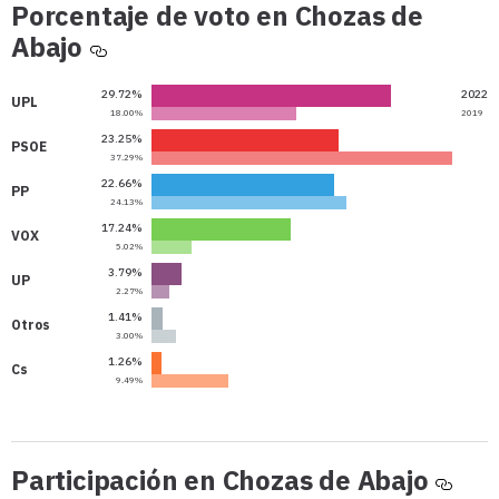
Porcentaje de voto en Chozas de
Porcentaje
Abajo
de
voto
29.72%
2022
UPL
en
18.00%
2019
23.25%
2022
Chozas
PSOE
37.29%
2019
de
22.66%
2022
PP
Abajo
24.13%
2019
17.24%
2022
VOX
5.02%
2019
3.79%
2022
UP
2.27%
2019
1.41%
2022
Otros
3.00%
2019
1.26%
2022
Cs
9.49%
2019
Parti
Participación en Chozas de Abajo