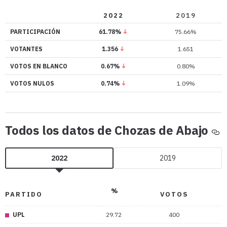
en
Choz
2022
2019
de
PARTICIPACIÓN
61.78%
75.66%
Abaj
VOTANTES
1.356
1.651
VOTOS EN BLANCO
0.67%
0.80%
VOTOS NULOS
0.74%
1.09%
To
Todos los datos de Chozas de Abajo
lo
da
2022
2019
de
Ch
de
%
PARTIDO
VOTOS
Ab
UPL
29.72
400