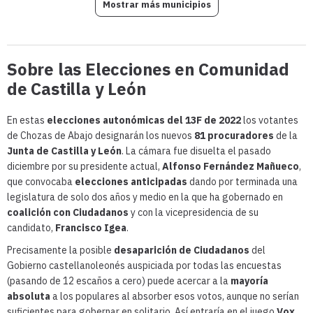
Mostrar más municipios
Sobre las Elecciones en Comunidad
de Castilla y León
En estas
elecciones autonómicas del 13F de 2022
los votantes
de Chozas de Abajo designarán los nuevos
81 procuradores
de la
Junta de Castilla y León
. La cámara fue disuelta el pasado
diciembre por su presidente actual,
Alfonso Fernández Mañueco
,
que convocaba
elecciones anticipadas
dando por terminada una
legislatura de solo dos años y medio en la que ha gobernado en
coalición con Ciudadanos
y con la vicepresidencia de su
candidato,
Francisco Igea
.
Precisamente la posible
desaparición de Ciudadanos
del
Gobierno castellanoleonés auspiciada por todas las encuestas
(pasando de 12 escaños a cero) puede acercar a la
mayoría
absoluta
a los populares al absorber esos votos, aunque no serían
suficientes para gobernar en solitario. Así entraría en el juego
Vox
,