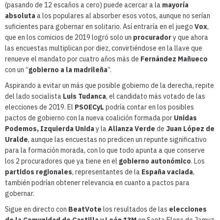
(pasando de 12 escaños a cero) puede acercar a la
mayoría
absoluta
a los populares al absorber esos votos, aunque no serían
suficientes para gobernar en solitario. Así entraría en el juego
Vox
,
que en los comicios de 2019 logró solo un
procurador
y que ahora
las encuestas multiplican por diez, convirtiéndose en la llave que
renueve el mandato por cuatro años más de
Fernández Mañueco
con un “
gobierno a la madrileña
”.
Aspirando a evitar un más que posible gobierno de la derecha, repite
del lado socialista
Luis Tudanca
, el candidato más votado de las
elecciones de 2019. El
PSOECyL
podría contar en los posibles
pactos de gobierno con la nueva coalición formada por
Unidas
Podemos, Izquierda Unida
y la
Alianza Verde
de
Juan López de
Uralde
, aunque las encuestas no predicen un repunte significativo
para la formación morada, con lo que todo apunta a que conserve
los 2 procuradores que ya tiene en el
gobierno autonómico
. Los
partidos regionales
, representantes de la
España vaciada
,
también podrían obtener relevancia en cuanto a pactos para
gobernar.
Sigue en directo con
BeatVote
los resultados de las
elecciones
de la Comunidad de Castilla y León 13M
en Santa Elena de Jamuz