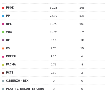
de
Jamuz
PSOE
30.28
165
PP
24.77
135
UPL
18.90
103
VOX
15.96
87
UP
5.14
28
CS
2.75
15
PREPAL
1.10
6
PACMA
0.73
4
PCTE
0.37
2
C.BIERZO - BEX
0
0
PCAS-TC-RECORTES CERO
0
0