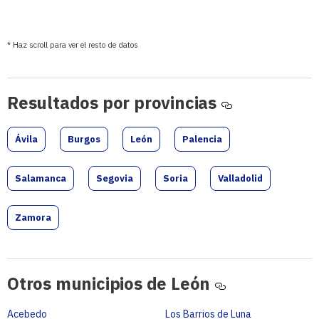
* Haz scroll para ver el resto de datos
Resultados
Resultados por provincias
por
provincias
Ávila
Burgos
León
Palencia
Salamanca
Segovia
Soria
Valladolid
Zamora
Otros
Otros municipios de León
municipios
de
Acebedo
Los Barrios de Luna