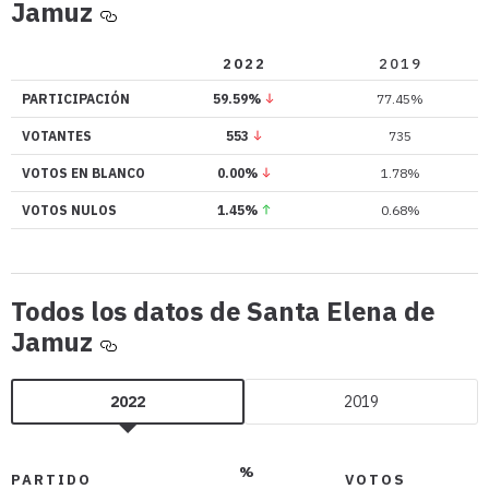
Participación
Jamuz
en
Santa
2022
2019
Elena
PARTICIPACIÓN
59.59%
77.45%
de
Jamuz
VOTANTES
553
735
VOTOS EN BLANCO
0.00%
1.78%
VOTOS NULOS
1.45%
0.68%
Todos los datos de Santa Elena de
Todos
Jamuz
los
datos
2022
2019
de
Santa
Elena
%
PARTIDO
VOTOS