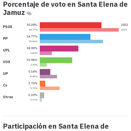
Porcentaje de voto en Santa Elena de
Porcentaje
Jamuz
de
voto
30.28%
2022
PSOE
en
38.77%
2019
24.77%
2022
Santa
PP
30.96%
2019
Elena
18.90%
2022
UPL
de
5.89%
2019
Jamuz
15.96%
2022
VOX
3.42%
2019
5.14%
2022
UP
8.49%
2019
2.75%
2022
Cs
9.73%
2019
2.20%
2022
Otros
0.97%
2019
Participación en Santa Elena de