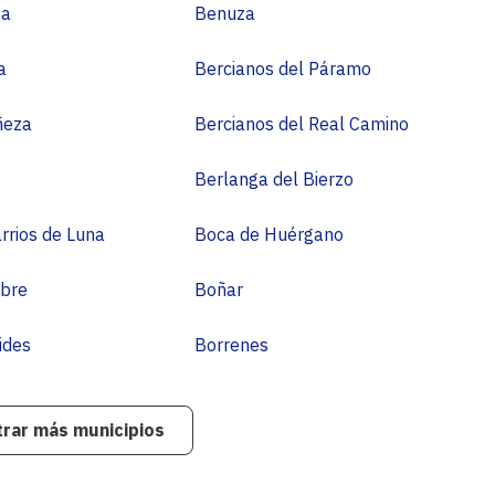
de
ga
Benuza
León
a
Bercianos del Páramo
ñeza
Bercianos del Real Camino
Berlanga del Bierzo
rrios de Luna
Boca de Huérgano
bre
Boñar
ides
Borrenes
rar más municipios