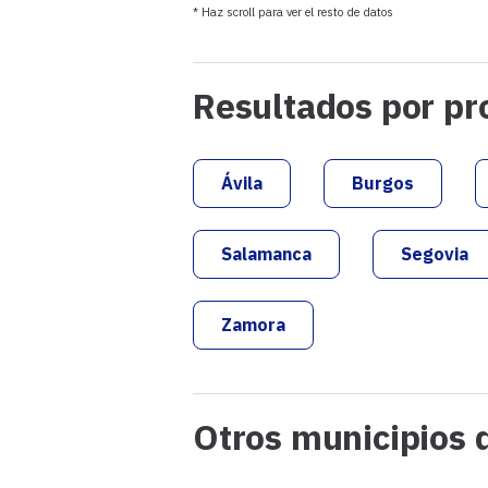
PACMA
* Haz scroll para ver el resto de datos
C.BIERZO - BEX
Resultados por pr
PCAS-TC-RECORTES CERO
Ávila
Burgos
Salamanca
Segovia
Zamora
Otros municipios 