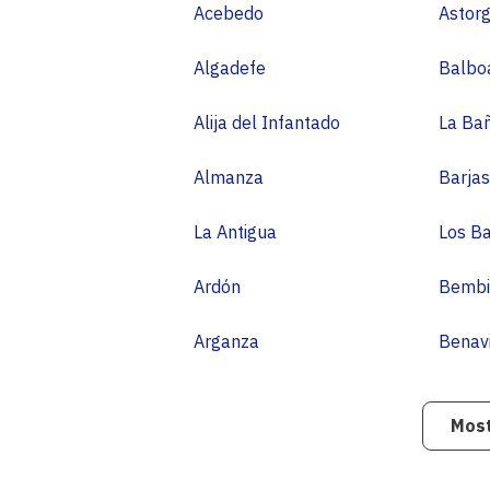
Acebedo
Astor
Algadefe
Balbo
Alija del Infantado
La Ba
Almanza
Barjas
La Antigua
Los Ba
Ardón
Bembi
Arganza
Benav
Most