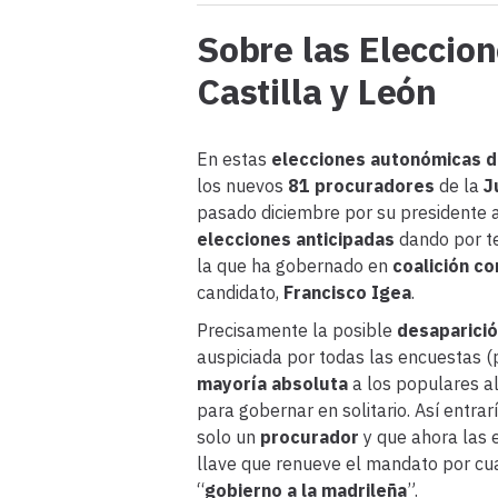
Sobre las Eleccio
Castilla y León
En estas
elecciones autonómicas d
los nuevos
81 procuradores
de la
J
pasado diciembre por su presidente 
elecciones anticipadas
dando por te
la que ha gobernado en
coalición c
candidato,
Francisco Igea
.
Precisamente la posible
desaparici
auspiciada por todas las encuestas 
mayoría absoluta
a los populares al
para gobernar en solitario. Así entrar
solo un
procurador
y que ahora las e
llave que renueve el mandato por c
“
gobierno a la madrileña
”.