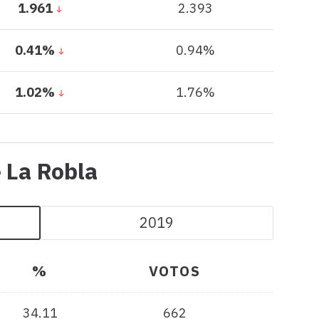
1.961
2.393
0.41%
0.94%
1.02%
1.76%
Todos
e La Robla
los
datos
2019
de
La
%
VOTOS
Robla
34.11
662