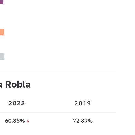
2019
2022
2019
2022
2019
Participación
a Robla
en
La
2022
2019
Robla
60.86%
72.89%